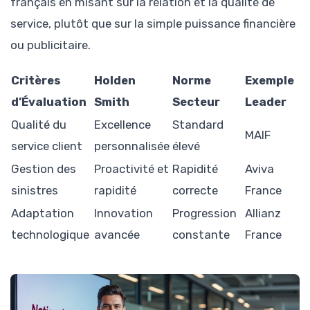
français en misant sur la relation et la qualité de
service, plutôt que sur la simple puissance financière
ou publicitaire.
Critères
Holden
Norme
Exemple
d’Évaluation
Smith
Secteur
Leader
Qualité du
Excellence
Standard
MAIF
service client
personnalisée
élevé
Gestion des
Proactivité et
Rapidité
Aviva
sinistres
rapidité
correcte
France
Adaptation
Innovation
Progression
Allianz
technologique
avancée
constante
France