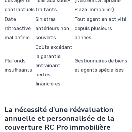
des agents
liées aux sous-
(Nestenn, Stephane
contractuels
traitants
Plaza Immobilier)
Date
Sinistres
Tout agent en activité
rétroactive
antérieurs non
depuis plusieurs
mal définie
couverts
années
Coûts excédant
la garantie
Plafonds
Gestionnaires de biens
entraînant
insuffisants
et agents spécialisés
pertes
financières
La nécessité d’une réévaluation
annuelle et personnalisée de la
couverture RC Pro immobilière