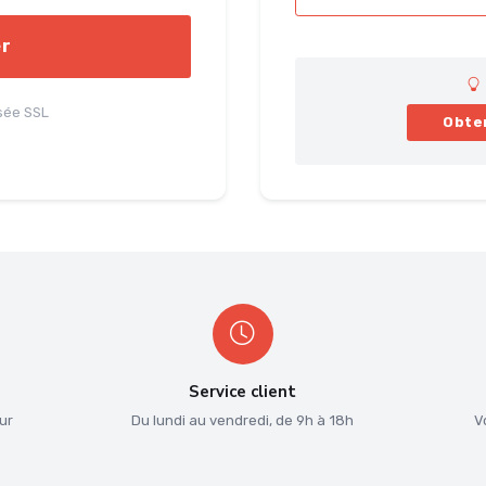
er
sée SSL
Obten
Service client
ur
Du lundi au vendredi, de 9h à 18h
V