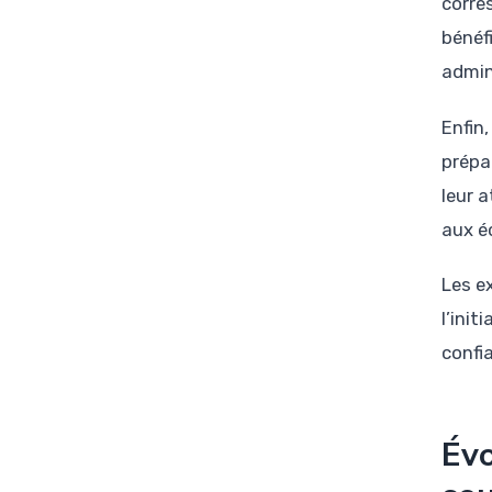
corre
bénéf
admini
Enfin,
prépa
leur 
aux é
Les e
l’ini
confi
Évo