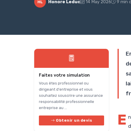
Honore Leduc
14 May 2026
9 min d
HL
E
d
sa
Faites votre simulation
l
Vous êtes professionnel ou
dirigeant d'entreprise et vous
f
souhaitez souscrire une assurance
responsabilité professionnelle
entreprise au ...
E
n
Obtenir un devis
d