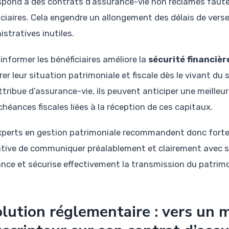
spond à des contrats d’assurance-vie non réclamés faute 
iciaires. Cela engendre un allongement des délais de ver
stratives inutiles.
 informer les bénéficiaires améliore la
sécurité financièr
rer leur situation patrimoniale et fiscale dès le vivant d
attribue d’assurance-vie, ils peuvent anticiper une meill
chéances fiscales liées à la réception de ces capitaux.
xperts en gestion patrimoniale recommandent donc forte
tiative de communiquer préalablement et clairement avec se
ance et sécurise effectivement la transmission du patrimo
lution réglementaire : vers un m