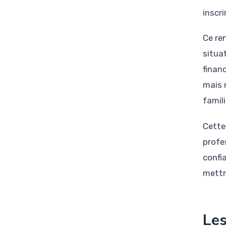
inscr
Ce re
situa
finan
mais 
famil
Cette
profe
confi
mettr
Les