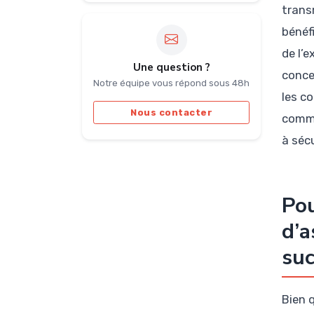
trans
bénéf
de l’
Une question ?
conce
Notre équipe vous répond sous 48h
les co
Nous contacter
commu
à sécu
Pou
d’a
suc
Bien q