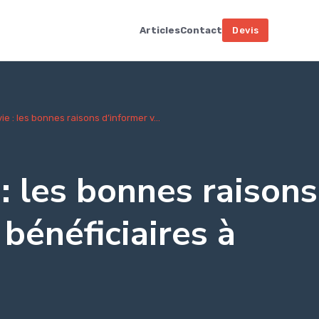
Articles
Contact
Devis
e : les bonnes raisons d’informer v...
: les bonnes raisons
bénéficiaires à