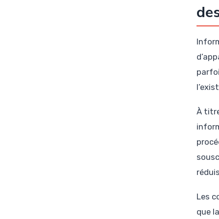
des
Infor
d’app
parfo
l’exi
À tit
infor
procé
sousc
rédui
Les c
que l