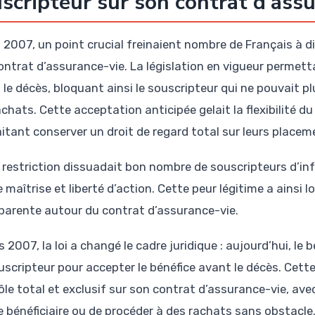
scripteur sur son contrat d’ass
2007, un point crucial freinaient nombre de Français à div
contrat d’assurance-vie. La législation en vigueur permetta
le décès, bloquant ainsi le souscripteur qui ne pouvait pl
achats. Cette acceptation anticipée gelait la flexibilité 
itant conserver un droit de regard total sur leurs placem
 restriction dissuadait bon nombre de souscripteurs d’info
e maîtrise et liberté d’action. Cette peur légitime a ai
parente autour du contrat d’assurance-vie.
 2007, la loi a changé le cadre juridique : aujourd’hui, le b
uscripteur pour accepter le bénéfice avant le décès. Cette
le total et exclusif sur son contrat d’assurance-vie, avec 
 bénéficiaire ou de procéder à des rachats sans obstacle. 