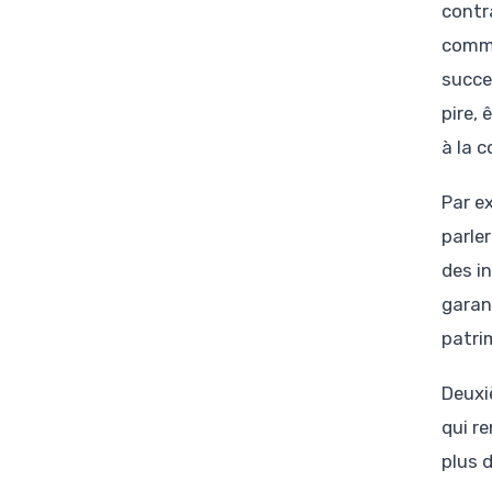
contr
commu
succes
pire,
à la c
Par e
parle
des i
garan
patri
Deuxi
qui r
plus 