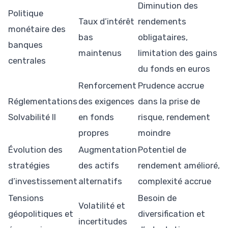
Diminution des
Politique
Taux d’intérêt
rendements
monétaire des
bas
obligataires,
banques
maintenus
limitation des gains
centrales
du fonds en euros
Renforcement
Prudence accrue
Réglementations
des exigences
dans la prise de
Solvabilité II
en fonds
risque, rendement
propres
moindre
Évolution des
Augmentation
Potentiel de
stratégies
des actifs
rendement amélioré,
d’investissement
alternatifs
complexité accrue
Tensions
Besoin de
Volatilité et
géopolitiques et
diversification et
incertitudes