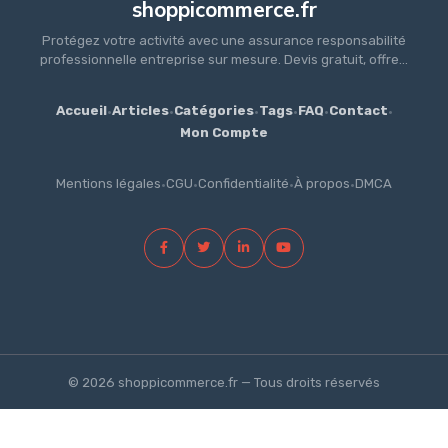
shoppicommerce.fr
Protégez votre activité avec une assurance responsabilité
professionnelle entreprise sur mesure. Devis gratuit, offre...
Accueil
·
Articles
·
Catégories
·
Tags
·
FAQ
·
Contact
·
Mon Compte
Mentions légales
·
CGU
·
Confidentialité
·
À propos
·
DMCA
© 2026 shoppicommerce.fr — Tous droits réservés