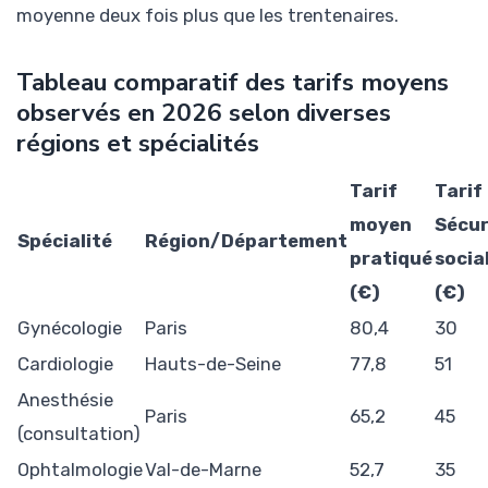
moyenne deux fois plus que les trentenaires.
Tableau comparatif des tarifs moyens
observés en 2026 selon diverses
régions et spécialités
Tarif
Tarif
moyen
Sécur
Spécialité
Région/Département
pratiqué
socia
(€)
(€)
Gynécologie
Paris
80,4
30
Cardiologie
Hauts-de-Seine
77,8
51
Anesthésie
Paris
65,2
45
(consultation)
Ophtalmologie
Val-de-Marne
52,7
35