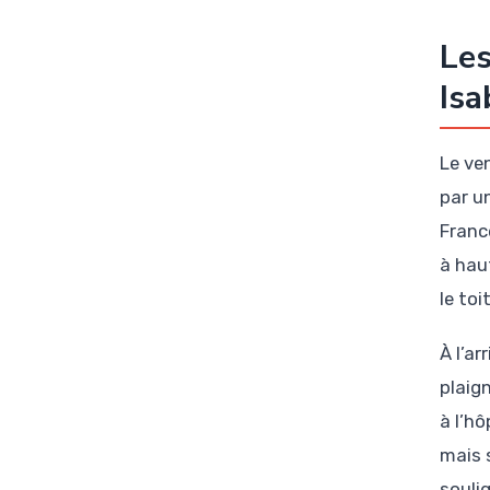
Les
Isa
Le ve
par u
France
à haut
le to
À l’ar
plaig
à l’h
mais 
souli