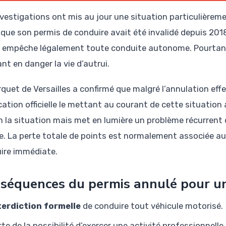
nvestigations ont mis au jour une situation particulièremen
 que son permis de conduire avait été invalidé depuis 2018
i empêche légalement toute conduite autonome. Pourtant, 
nt en danger la vie d’autrui.
rquet de Versailles a confirmé que malgré l’annulation effe
ication officielle le mettant au courant de cette situatio
en la situation mais met en lumière un problème récurrent
e. La perte totale de points est normalement associée a
ire immédiate.
séquences du permis annulé pour u
terdiction formelle
de conduire tout véhicule motorisé.
rte de la possibilité d’exercer une activité professionnell