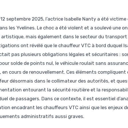
 12 septembre 2025, l’actrice Isabelle Nanty a été victime
ans les Yvelines. Le choc a été violent et a soulevé une 
u artistique, mais également dans le secteur du transpor
tigations ont révélé que le chauffeur VTC à bord duquel I
ctait pas plusieurs obligations légales et sécuritaires : s
pour solde de points nul, le véhicule roulait sans assuranc
e, en cours de renouvellement. Ces éléments compliquent 
feur désormais dans le collimateur des autorités, et ques
mentation entourant la sécurité routière et la responsabil
duel de passagers. Dans ce contexte, il est essentiel d’ana
lation encadrant les chauffeurs VTC ainsi que les enjeux d
ements administratifs aussi graves.