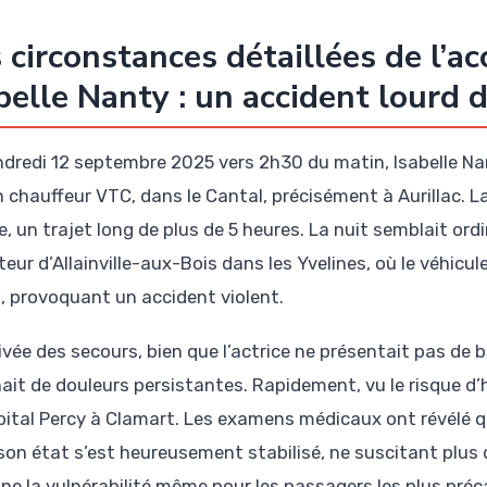
 circonstances détaillées de l’a
belle Nanty : un accident lourd
ndredi 12 septembre 2025 vers 2h30 du matin, Isabelle Nan
n chauffeur VTC, dans le Cantal, précisément à Aurillac. L
, un trajet long de plus de 5 heures. La nuit semblait ordi
eur d’Allainville-aux-Bois dans les Yvelines, où le véhicule
it, provoquant un accident violent.
rivée des secours, bien que l’actrice ne présentait pas de 
nait de douleurs persistantes. Rapidement, vu le risque d’h
ôpital Percy à Clamart. Les examens médicaux ont révélé qu’
son état s’est heureusement stabilisé, ne suscitant plus
gne la vulnérabilité même pour les passagers les plus préc