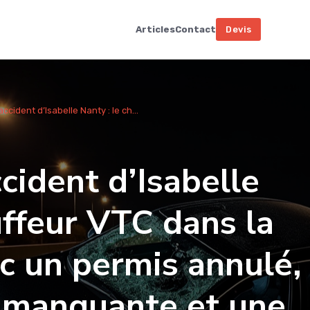
Articles
Contact
Devis
’accident d’Isabelle Nanty : le ch...
ccident d’Isabelle
uffeur VTC dans la
c un permis annulé,
 manquante et une