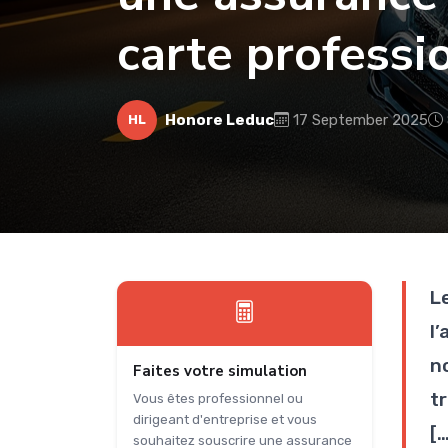
carte professi
Honore Leduc
17 September 2025
HL
L
l
n
Faites votre simulation
t
Vous êtes professionnel ou
dirigeant d'entreprise et vous
[…
souhaitez souscrire une assurance