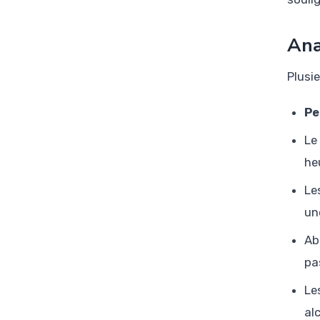
Ana
Plusie
Pe
Le
he
Le
un
Ab
pa
Le
alc