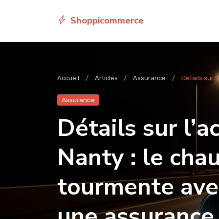
Shoppicommerce
Accueil
Articles
Assurance
Détails sur l
Assurance
Détails sur l’a
Nanty : le cha
tourmente ave
une assurance