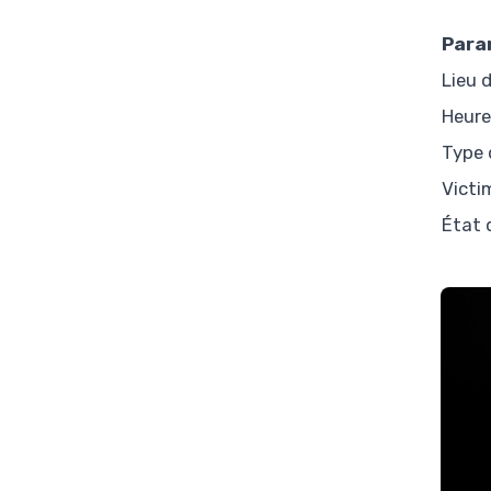
Para
Lieu d
Heure
Type 
Victi
État 