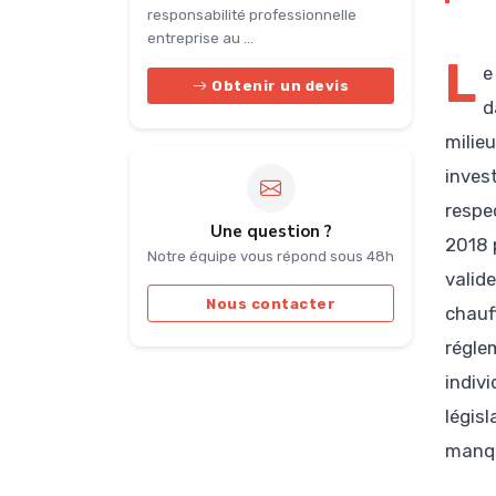
responsabilité professionnelle
entreprise au ...
L
e
Obtenir un devis
d
milie
inves
respe
Une question ?
2018 
Notre équipe vous répond sous 48h
valid
Nous contacter
chauf
régle
indivi
légis
manqu