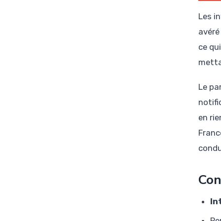
Les i
avéré
ce qu
metta
Le pa
notif
en ri
Franc
condu
Con
In
Pe