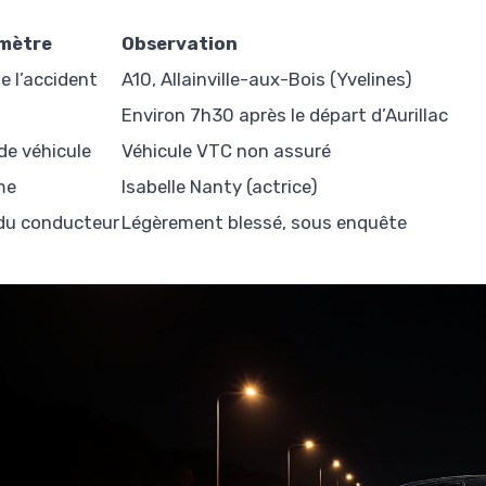
mètre
Observation
e l’accident
A10, Allainville-aux-Bois (Yvelines)
Environ 7h30 après le départ d’Aurillac
de véhicule
Véhicule VTC non assuré
me
Isabelle Nanty (actrice)
du conducteur
Légèrement blessé, sous enquête