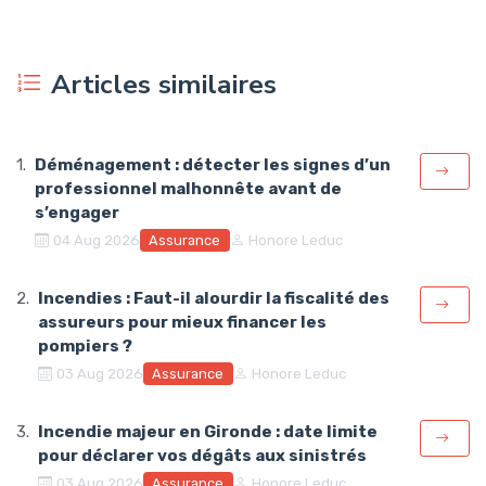
Articles similaires
Déménagement : détecter les signes d’un
professionnel malhonnête avant de
s’engager
Assurance
04 Aug 2026
Honore Leduc
Incendies : Faut-il alourdir la fiscalité des
assureurs pour mieux financer les
pompiers ?
Assurance
03 Aug 2026
Honore Leduc
Incendie majeur en Gironde : date limite
pour déclarer vos dégâts aux sinistrés
Assurance
03 Aug 2026
Honore Leduc