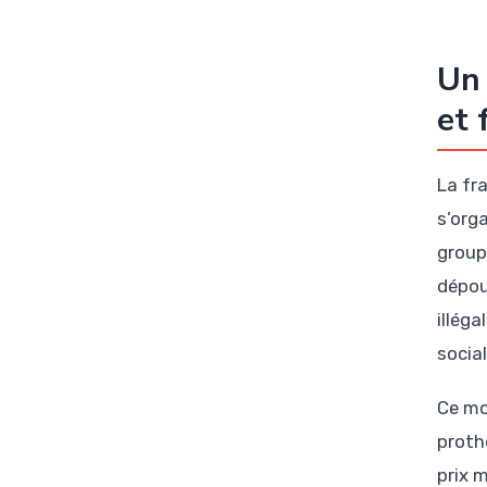
Un 
et 
La fr
s’org
group
dépou
illég
socia
Ce mo
proth
prix m