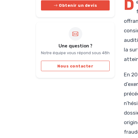
D
Obtenir un devis
offra
consi
audit
Une question ?
la su
Notre équipe vous répond sous 48h
attei
Nous contacter
En 20
d’exe
précé
n’hési
dossi
origi
fraude