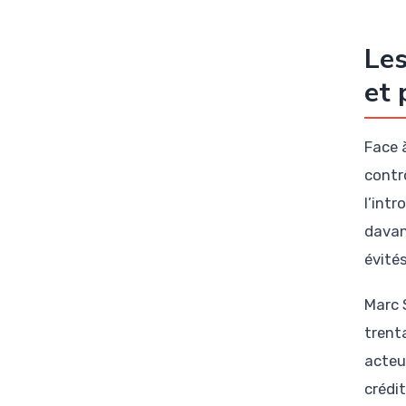
Les
et 
Face 
contr
l’int
davan
évité
Marc 
trenta
acteu
crédi