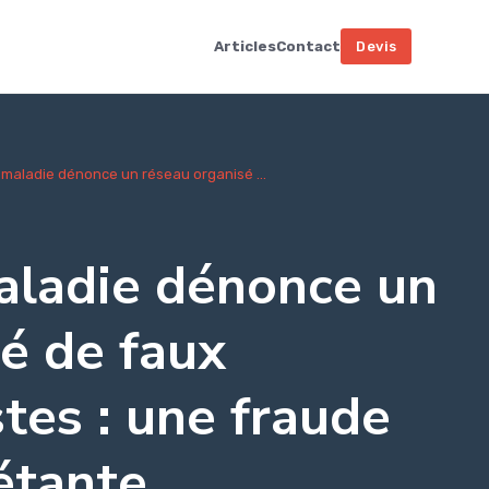
Articles
Contact
Devis
maladie dénonce un réseau organisé ...
aladie dénonce un
é de faux
tes : une fraude
iétante