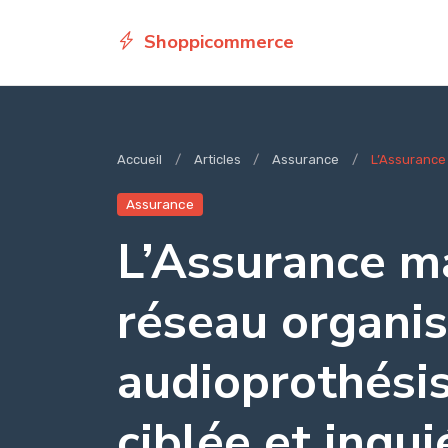
Shoppicommerce
Accueil
Articles
Assurance
L’Assurance 
Assurance
L’Assurance m
réseau organis
audioprothésis
ciblée et inqu