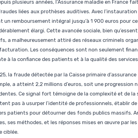
epuis plusieurs années, l’Assurance maladie en France fa
fraudes liées aux prothèses auditives. Avec l’instauration
nt un remboursement intégral jusqu’à 1 900 euros pour cer
dérablement élargi. Cette avancée sociale, bien qu’essenti
ifs, a malheureusement attiré des réseaux criminels organ
rfacturation. Les conséquences sont non seulement financ
nte à la confiance des patients et à la qualité des service
25, la fraude détectée par la Caisse primaire d’assurance
mple, a atteint 2,2 millions d’euros, soit une progression
dentes. Ce signal fort témoigne de la complexité et de la 
tent pas à usurper l’identité de professionnels, établir d
ers patients pour détourner des fonds publics massifs. A
nes, ses méthodes, et les réponses mises en œuvre par les
 ciblée.