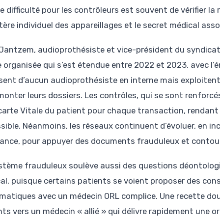
 difficulté pour les contrôleurs est souvent de vérifier la 
tère individuel des appareillages et le secret médical asso
 Jantzem, audioprothésiste et vice-président du syndicat
 organisée qui s’est étendue entre 2022 et 2023, avec l’
sent d’aucun audioprothésiste en interne mais exploitent
onter leurs dossiers. Les contrôles, qui se sont renforcés
 carte Vitale du patient pour chaque transaction, rendan
sible. Néanmoins, les réseaux continuent d’évoluer, en in
tance, pour appuyer des documents frauduleux et contour
stème frauduleux soulève aussi des questions déontologiqu
al, puisque certains patients se voient proposer des con
matiques avec un médecin ORL complice. Une recette dou
nts vers un médecin « allié » qui délivre rapidement une o