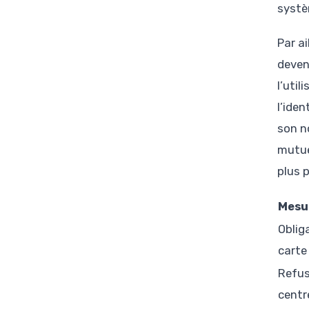
systè
Par ai
deven
l’uti
l’ide
son n
mutue
plus 
Mesu
Oblig
carte
Refus
centr