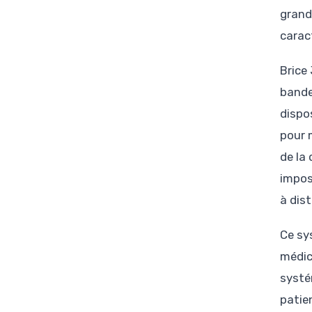
grande
carac
Brice
bande
dispo
pour m
de la
impos
à dis
Ce sy
médic
systé
patie