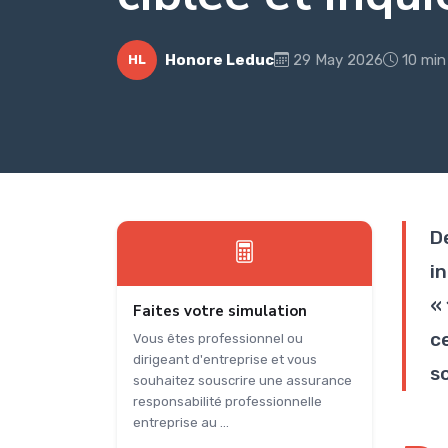
Honore Leduc
29 May 2026
10 min
HL
D
i
«
Faites votre simulation
c
Vous êtes professionnel ou
dirigeant d'entreprise et vous
so
souhaitez souscrire une assurance
responsabilité professionnelle
entreprise au ...