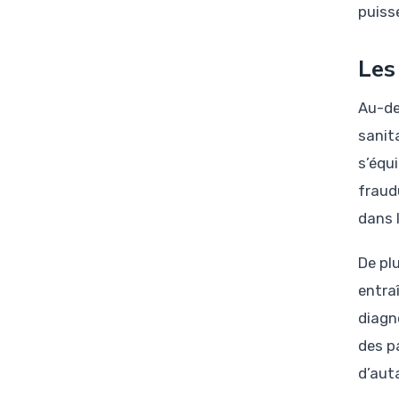
puisse
Les
Au-del
sanita
s’équi
fraud
dans 
De pl
entra
diagn
des p
d’aut