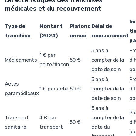
médicales et du recouvrement
Im
Type de
Montant
Plafond
Délai de
ti
franchise
(2024)
annuel
recouvrement
pa
5 ans à
Pr
1 € par
Médicaments
50 €
compter de la
dif
boîte/flacon
date de soin
po
5 ans à
Pr
Actes
1 € par acte
50 €
compter de la
dif
paramédicaux
date de soin
po
5 ans à
Pr
Transport
4 € par
compter de la
50 €
dif
sanitaire
transport
date du
po