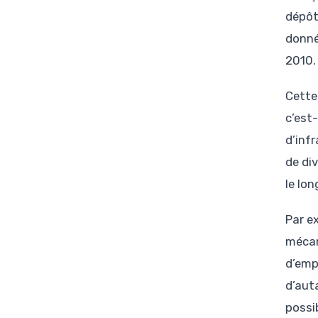
dépôt
donné
2010.
Cette
c’est
d’inf
de div
le lo
Par e
mécan
d’emp
d’auta
possi