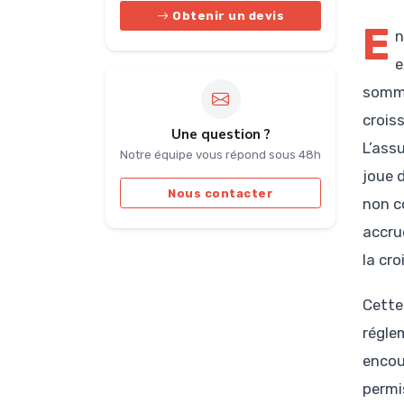
Obtenir un devis
E
n
e
somme
crois
Une question ?
L’ass
Notre équipe vous répond sous 48h
joue 
Nous contacter
non c
accru
la cr
Cette
régle
encou
permi