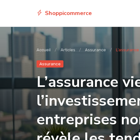
Shoppicommerce
Accueil
Articles
Assurance
L’assurance 
Assurance
L’assurance vi
l’investisseme
entreprises no
révèle les ten