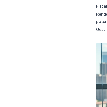
Fiscal
Rend
poten
Gesti