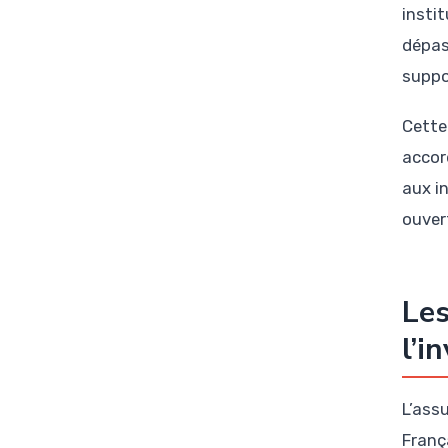
insti
dépas
suppo
Cette
accor
aux i
ouver
Les
l’i
L’ass
Franç