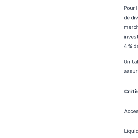
Pour 
de div
march
inves
4 % d
Un ta
assur
Critè
Acces
Liqui