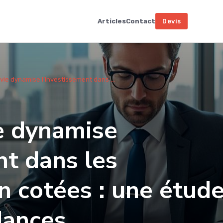
Articles
Contact
Devis
vie dynamise l’investissement dans ...
e dynamise
nt dans les
n cotées : une étud
dances