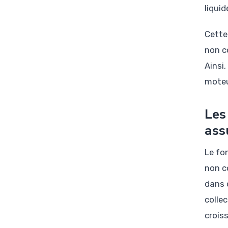
liquid
Cette
non c
Ainsi,
moteu
Les
ass
Le fo
non c
dans 
collec
crois