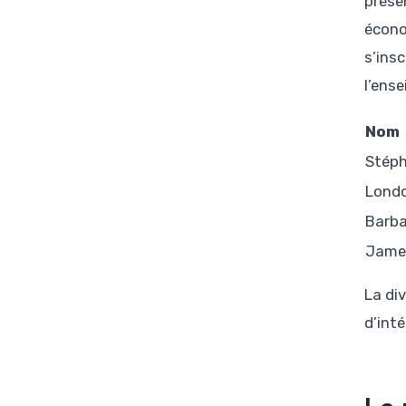
prése
écono
s’ins
l’ens
Nom
Stéph
Londo
Barba
James
La div
d’inté