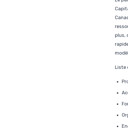
Capit
Canad
resso
plus,
rapid
modèl
Liste
Pr
Ac
Fo
Or
En