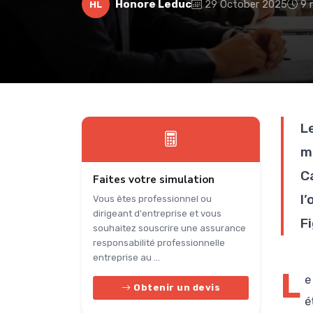
Honore Leduc
29 October 2025
9 
HL
L
m
C
Faites votre simulation
l
Vous êtes professionnel ou
dirigeant d'entreprise et vous
F
souhaitez souscrire une assurance
responsabilité professionnelle
entreprise au ...
L
e
Obtenir un devis
é