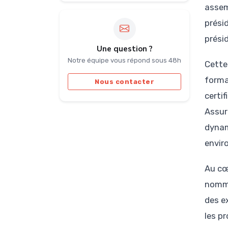
assem
prési
prési
Une question ?
Notre équipe vous répond sous 48h
Cette
forma
Nous contacter
certi
Assur
dynam
envir
Au cœ
nommé
des e
les p