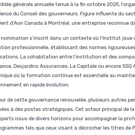
blée générale annuelle tenue à la fin octobre 2025, l’org
dence du Conseil des gouverneurs. Figure influente du se
dent d’Aon Canada à Montréal, une entreprise reconnue d
 nomination s’inscrit dans un contexte où l’Institut joue 
tion professionnelle, établissant des normes rigoureus
fications. La cohabitation entre l’institution et des comp
ance, Desjardins Assurances, La Capitale ou encore SSQ
ique où la formation continue est essentielle au maint
onnement en rapide évolution.
ur de cette gouvernance renouvelée, plusieurs autres pe
es à des postes stratégiques. Cet acteur principal de la 
xperts issus de divers horizons pour accompagner la profe
rogrammes tels que ceux visant à décrocher les titres de 