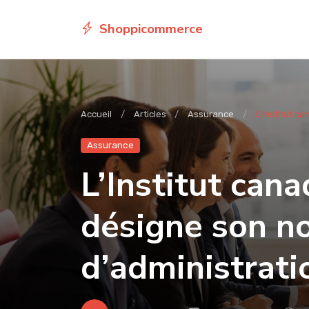
Shoppicommerce
Accueil
Articles
Assurance
L’Institut c
Assurance
L’Institut can
désigne son n
d’administrati