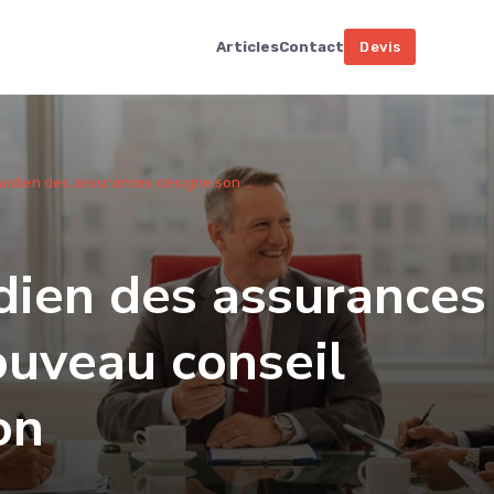
Articles
Contact
Devis
anadien des assurances désigne son ...
adien des assurances
ouveau conseil
on