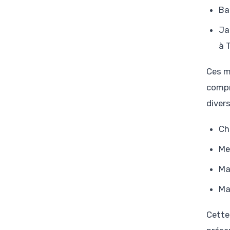
Ba
Ja
à 
Ces m
compr
diver
Ch
Me
Ma
Ma
Cette