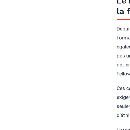
Le 
la 
Depui
forma
égale
pas u
détie
Fello
Ces ce
exige
seule
d’éth
Le pa