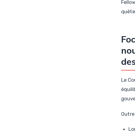
Fello
quête
Foc
nou
des
Le Co
équil
gouve
Outre
Lo