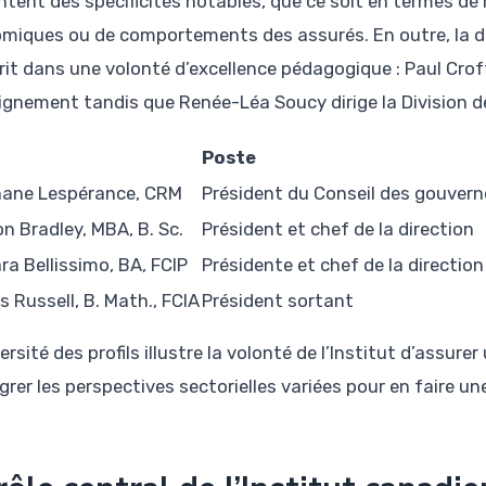
ntent des spécificités notables, que ce soit en termes de
miques ou de comportements des assurés. En outre, la d
crit dans une volonté d’excellence pédagogique : Paul Croft
eignement tandis que Renée-Léa Soucy dirige la Division d
Poste
ane Lespérance, CRM
Président du Conseil des gouvern
n Bradley, MBA, B. Sc.
Président et chef de la direction
ra Bellissimo, BA, FCIP
Présidente et chef de la direction
 Russell, B. Math., FCIA
Président sortant
ersité des profils illustre la volonté de l’Institut d’ass
grer les perspectives sectorielles variées pour en faire une