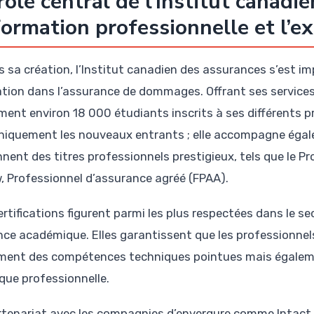
rôle central de l’Institut canad
formation professionnelle et l’e
s sa création, l’Institut canadien des assurances s’est im
tion dans l’assurance de dommages. Offrant ses services 
ment environ 18 000 étudiants inscrits à ses différents 
niquement les nouveaux entrants ; elle accompagne égal
nnent des titres professionnels prestigieux, tels que le P
w, Professionnel d’assurance agréé (FPAA).
rtifications figurent parmi les plus respectées dans le se
nce académique. Elles garantissent que les professionnel
ment des compétences techniques pointues mais égaleme
ique professionnelle.
rtenariat avec les compagnies d’envergure comme Intact