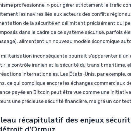
isme professionnel » pour gérer strictement le trafic co
citement les navires liés aux acteurs des conflits régionau
mentation de la sécurité en délimitant précisément qui peu
 imposés dans le cadre de ce système sécurisé, parfois élev
assage), alimentent un nouveau modèle économique autou
 militarisation inconséquente pourrait s’apparenter à un d
ir le contrôle iranien et la sécurité du transit maritime, 
 réactions internationales. Les États-Unis, par exemple, o
ens, ce qui complique encore les échanges commerciaux de 
ance payée en Bitcoin peut être vue comme une initiative p
eurs une précieuse sécurité financière, malgré un context
leau récapitulatif des enjeux sécurit
détroit d’Ormuz