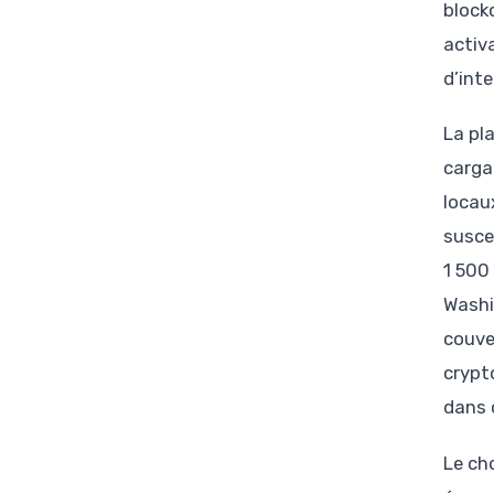
block
activ
d’int
La pl
carga
locau
susce
1 500
Washi
couve
crypt
dans 
Le ch