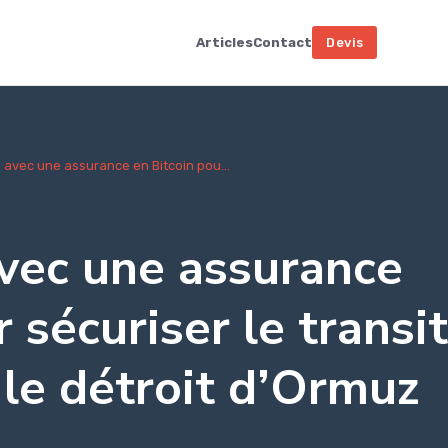
Articles
Contact
Devis
e avec une assurance en Bitcoin pou...
avec une assurance
 sécuriser le transit
le détroit d’Ormuz