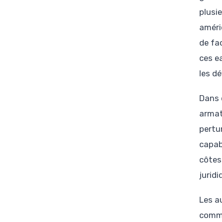
plusie
améric
de fa
ces e
les dé
Dans 
armat
pertu
capab
côtes
jurid
Les a
commi