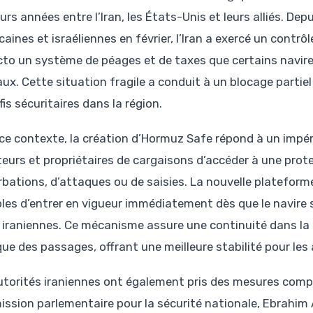
urs années entre l’Iran, les États-Unis et leurs alliés. De
aines et israéliennes en février, l’Iran a exercé un contrô
cto un système de péages et de taxes que certains navire
aux. Cette situation fragile a conduit à un blocage partiel
fis sécuritaires dans la région.
ce contexte, la création d’Hormuz Safe répond à un impéra
eurs et propriétaires de cargaisons d’accéder à une prote
rbations, d’attaques ou de saisies. La nouvelle platefor
les d’entrer en vigueur immédiatement dès que le navire s’
 iraniennes. Ce mécanisme assure une continuité dans la
ique des passages, offrant une meilleure stabilité pour le
utorités iraniennes ont également pris des mesures compl
ssion parlementaire pour la sécurité nationale, Ebrahim A