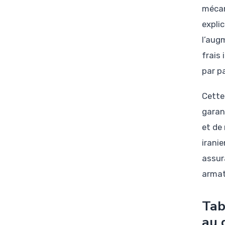
mécan
expli
l’aug
frais
par p
Cette
garant
et de
irani
assur
armat
Tab
au 