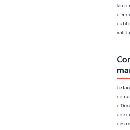
la co
d’emb
outil 
valid
Com
mar
Le la
domai
d’Ormu
une i
des r