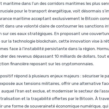
it maritime dans l’un des corridors maritimes les plus sen
 cruciale pour le transport énergétique, voit désormais s
urance maritime acceptant exclusivement le Bitcoin com
rit dans une volonté claire de contourner les sanctions in
en sur ces eaux stratégiques. En proposant une couverture
 sur la technologie blockchain, cette innovation vise à ré
imes face à l’instabilité persistante dans la région. Hor
drer des revenus dépassant 10 milliards de dollars, tou
ction financière reposant sur les cryptomonnaies.
spositif répond à plusieurs enjeux majeurs : sécuriser l
exposée aux tensions militaires, offrir une alternative fa
 auquel l’Iran est exclue, et moderniser le secteur de l’as
ralisation et la traçabilité offertes par le Bitcoin. À tr
ir une forme de souveraineté économique numérique, qui 