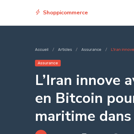
Shoppicommerce
Accueil
Articles
Assurance
L’Iran innov
Assurance
L’Iran innove 
en Bitcoin pour
maritime dans 