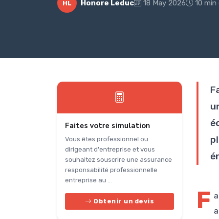
Honore Leduc
18 May 2026
10 min 
HL
F
u
é
Faites votre simulation
p
Vous êtes professionnel ou
dirigeant d'entreprise et vous
é
souhaitez souscrire une assurance
responsabilité professionnelle
entreprise au ...
F
a
Obtenir un devis
a