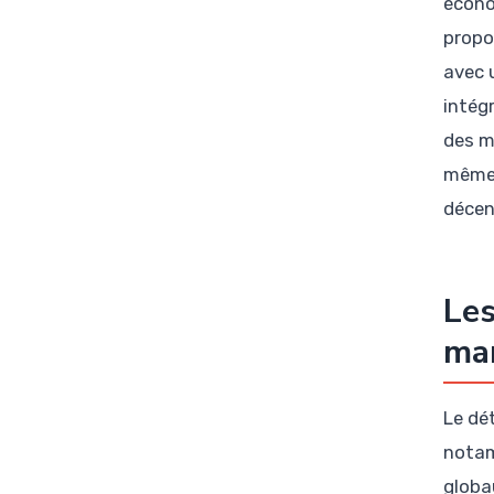
écono
propo
avec 
intégr
des m
même 
décen
Les
mar
Le dé
notam
globa