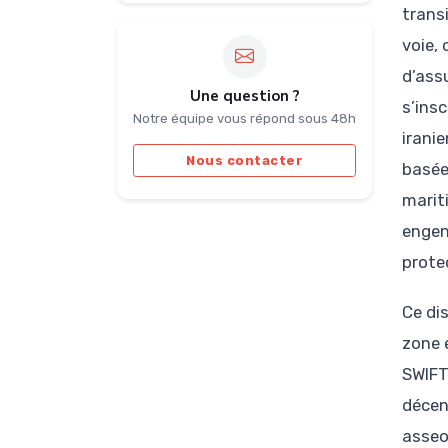
trans
voie,
d’ass
Une question ?
s’insc
Notre équipe vous répond sous 48h
irani
Nous contacter
basée
marit
engen
prote
Ce di
zone 
SWIFT
décent
asseo