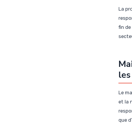
La pr
respo
fin de
secte
Mai
les
Le ma
et la
respo
que d