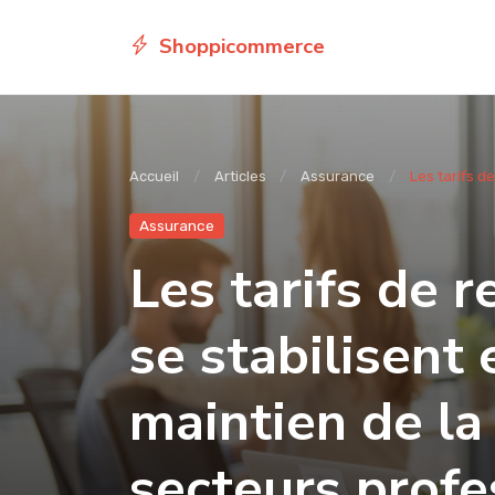
Shoppicommerce
Accueil
Articles
Assurance
Les tarifs de
Assurance
Les tarifs de 
se stabilisent 
maintien de la 
secteurs profe