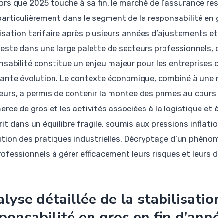
lors que 2025 touche à sa fin, le marché de l’assurance res
particulièrement dans le segment de la responsabilité en 
lisation tarifaire après plusieurs années d’ajustements et
este dans une large palette de secteurs professionnels, où
nsabilité constitue un enjeu majeur pour les entreprises 
ante évolution. Le contexte économique, combiné à une mei
eurs, a permis de contenir la montée des primes au cour
rce de gros et les activités associées à la logistique et à
rit dans un équilibre fragile, soumis aux pressions inflati
lution des pratiques industrielles. Décryptage d’un phén
rofessionnels à gérer efficacement leurs risques et leurs
lyse détaillée de la stabilisatio
ponsabilité en gros en fin d’ann