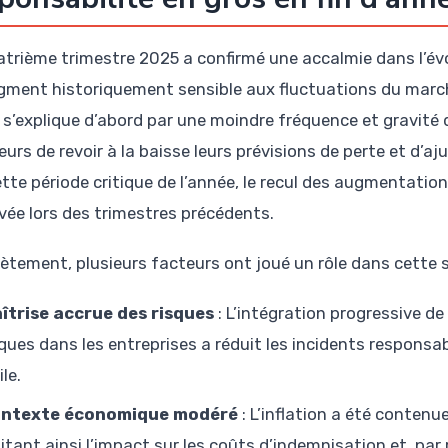
atrième trimestre 2025 a confirmé une accalmie dans l’évo
gment historiquement sensible aux fluctuations du march
s s’explique d’abord par une moindre fréquence et gravité d
urs de revoir à la baisse leurs prévisions de perte et d’aj
tte période critique de l’année, le recul des augmentations
vée lors des trimestres précédents.
ètement, plusieurs facteurs ont joué un rôle dans cette st
îtrise accrue des risques
: L’intégration progressive de
sques dans les entreprises a réduit les incidents respons
ile.
ntexte économique modéré
: L’inflation a été contenu
mitant ainsi l’impact sur les coûts d’indemnisation et, par 