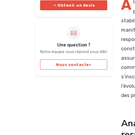
A
Obtenir un devis
stabi
manif
respo
Une question ?
const
Notre équipe vous répond sous 48h
assur
Nous contacter
comme
s’insc
l’évo
des p
Ana
res