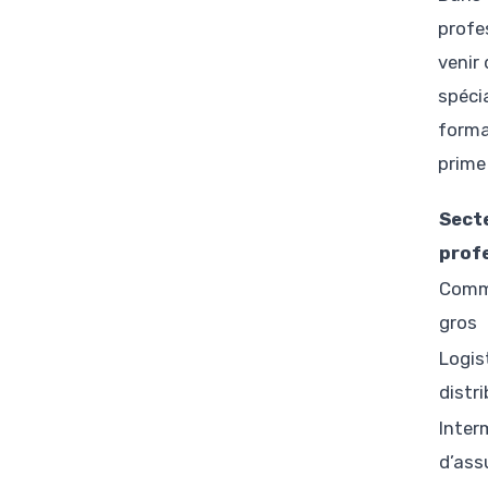
profe
venir
spéci
forma
prime
Sect
prof
Comm
gros
Logis
distr
Inter
d’ass