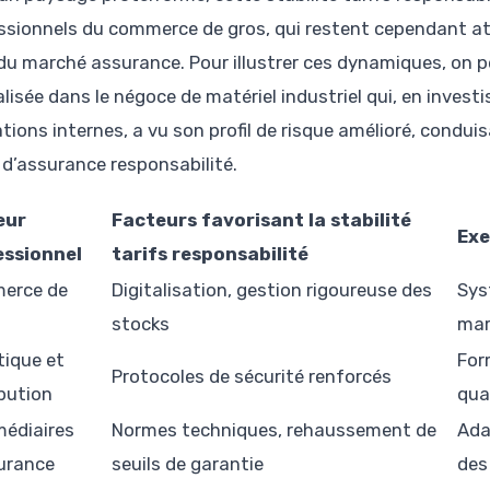
ssionnels du commerce de gros, qui restent cependant at
 du marché assurance. Pour illustrer ces dynamiques, on pe
alisée dans le négoce de matériel industriel qui, en invest
tions internes, a vu son profil de risque amélioré, condu
 d’assurance responsabilité.
eur
Facteurs favorisant la stabilité
Exe
essionnel
tarifs responsabilité
erce de
Digitalisation, gestion rigoureuse des
Sys
stocks
mar
tique et
For
Protocoles de sécurité renforcés
ibution
qua
médiaires
Normes techniques, rehaussement de
Ada
urance
seuils de garantie
des