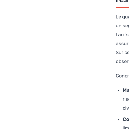
Le qu
un se
tarif
assure
Sur ce
obser
Concr
Ma
ri
civ
Co
li