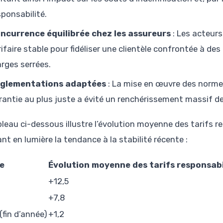
sponsabilité.
ncurrence équilibrée chez les assureurs
: Les acteurs
rifaire stable pour fidéliser une clientèle confrontée à de
rges serrées.
glementations adaptées
: La mise en œuvre des normes
rantie au plus juste a évité un renchérissement massif d
bleau ci-dessous illustre l’évolution moyenne des tarifs r
nt en lumière la tendance à la stabilité récente :
e
Évolution moyenne des tarifs responsabi
+12,5
+7,8
(fin d’année)
+1,2