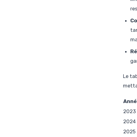
re
Co
ta
ma
Ré
ga
Le ta
metta
Anné
2023
2024
2025 