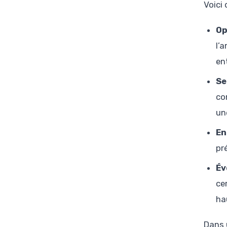
Voici
Op
l’
en
Se
co
un
En
pr
Év
ce
ha
Dans 