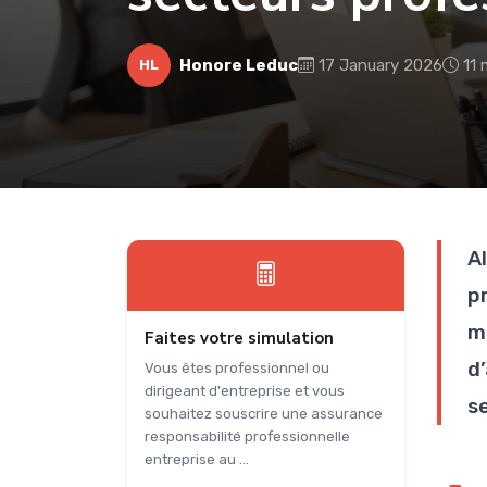
Honore Leduc
17 January 2026
11 
HL
Al
p
m
Faites votre simulation
d
Vous êtes professionnel ou
dirigeant d'entreprise et vous
se
souhaitez souscrire une assurance
responsabilité professionnelle
entreprise au ...