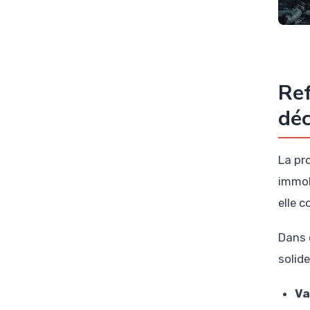
Ref
déc
La pr
immob
elle 
Dans c
solide
Va