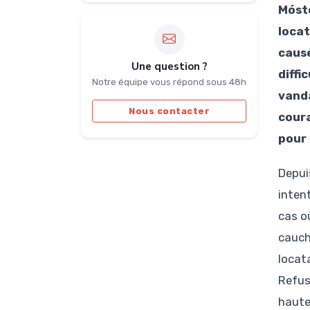
Mósto
locat
causé
Une question ?
diffi
Notre équipe vous répond sous 48h
vanda
Nous contacter
coura
pour 
Depui
inten
cas o
cauch
locat
Refus
haute