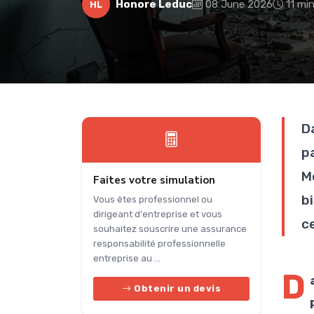
Honore Leduc
08 June 2026
11 min
HL
D
p
M
Faites votre simulation
b
Vous êtes professionnel ou
dirigeant d'entreprise et vous
c
souhaitez souscrire une assurance
responsabilité professionnelle
entreprise au ...
D
Obtenir un devis