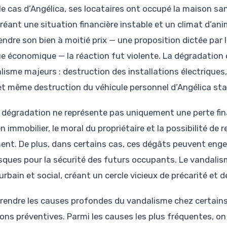
le cas d’Angélica, ses locataires ont occupé la maison sa
réant une situation financière instable et un climat d’ani
vendre son bien à moitié prix — une proposition dictée par 
ue économique — la réaction fut violente. La dégradation 
lisme majeurs : destruction des installations électriques
 et même destruction du véhicule personnel d’Angélica stati
 dégradation ne représente pas uniquement une perte finan
n immobilier, le moral du propriétaire et la possibilité de
ent. De plus, dans certains cas, ces dégâts peuvent enge
isques pour la sécurité des futurs occupants. Le vandalis
urbain et social, créant un cercle vicieux de précarité et 
endre les causes profondes du vandalisme chez certains 
ons préventives. Parmi les causes les plus fréquentes, on 