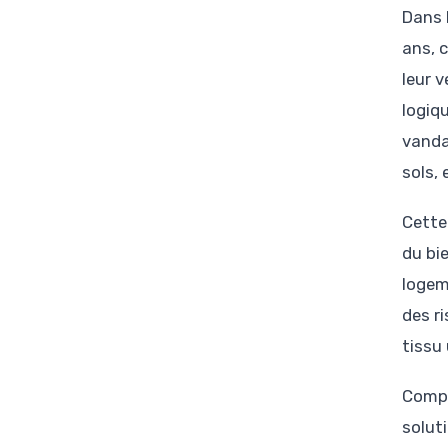
Dans 
ans, c
leur 
logiq
vanda
sols,
Cette
du bie
logem
des r
tissu 
Compr
soluti