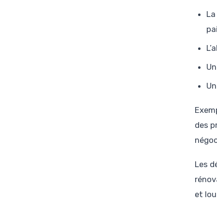
La
pa
L’
Un
Un
Exemp
des p
négoci
Les d
rénov
et lou