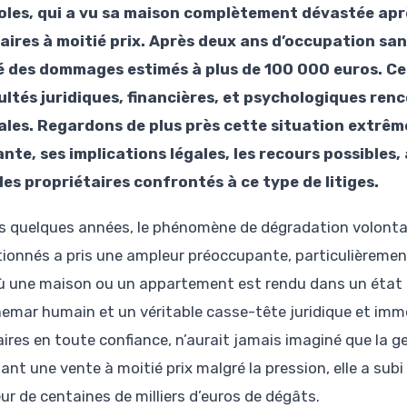
les, qui a vu sa maison complètement dévastée aprè
aires à moitié prix. Après deux ans d’occupation san
 des dommages estimés à plus de 100 000 euros. Cett
cultés juridiques, financières, et psychologiques ren
les. Regardons de plus près cette situation extr
nte, ses implications légales, les recours possibles,
les propriétaires confrontés à ce type de litiges.
s quelques années, le phénomène de dégradation volontair
tionnés a pris une ampleur préoccupante, particulièreme
ù une maison ou un appartement est rendu dans un état 
emar humain et un véritable casse-tête juridique et immobi
aires en toute confiance, n’aurait jamais imaginé que la g
ant une vente à moitié prix malgré la pression, elle a subi
ur de centaines de milliers d’euros de dégâts.