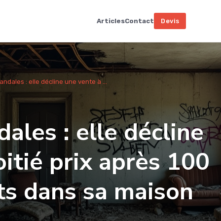
Articles
Contact
Devis
ndales : elle décline une vente à ...
ales : elle décline
itié prix après 100
ts dans sa maison