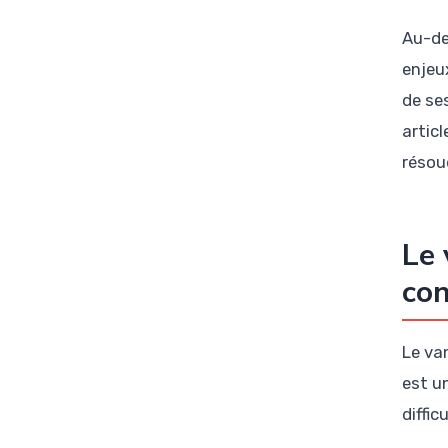
Au-de
enjeux
de se
artic
résoud
Le 
co
Le va
est u
diffi