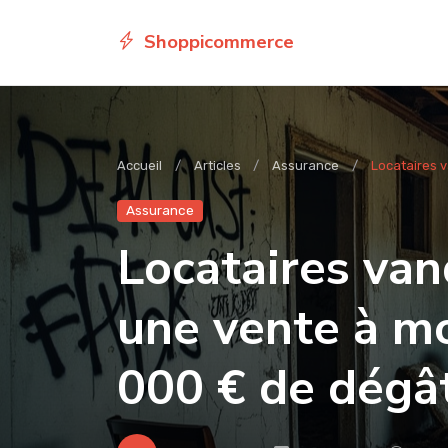
Shoppicommerce
Accueil
Articles
Assurance
Locataires va
Assurance
Locataires vand
une vente à mo
000 € de dégâ