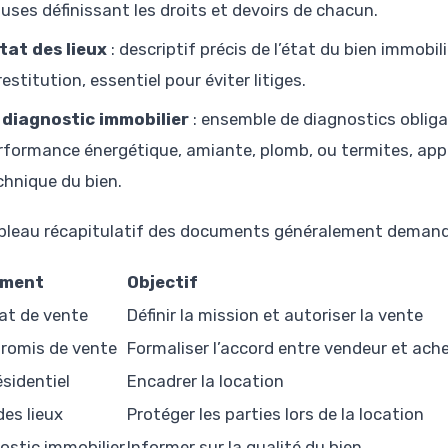
auses définissant les droits et devoirs de chacun.
état des lieux
: descriptif précis de l’état du bien immobi
restitution, essentiel pour éviter litiges.
 diagnostic immobilier
: ensemble de diagnostics oblig
rformance énergétique, amiante, plomb, ou termites, appo
chnique du bien.
bleau récapitulatif des documents généralement demandés
ment
Objectif
t de vente
Définir la mission et autoriser la vente
omis de vente
Formaliser l’accord entre vendeur et ach
ésidentiel
Encadrer la location
des lieux
Protéger les parties lors de la location
ostic immobilier
Informer sur la qualité du bien