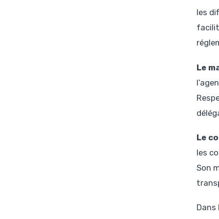
les d
facil
régle
Le m
l’agen
Respec
délég
Le c
les c
Son m
trans
Dans l