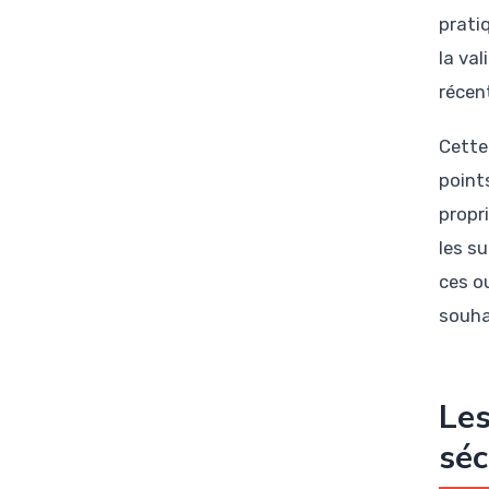
prati
la va
récen
Cette
point
propr
les s
ces o
souha
Les
séc