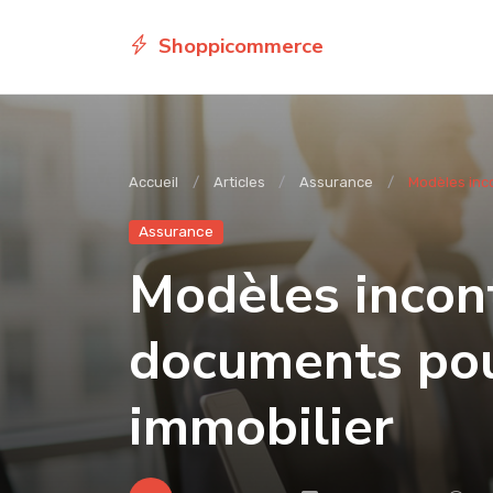
Shoppicommerce
Accueil
Articles
Assurance
Modèles inc
Assurance
Modèles incon
documents pou
immobilier