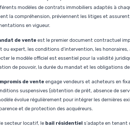
ifférents modèles de contrats immobiliers adaptés à chaq
itent la compréhension, préviennent les litiges et assuren
mentations en vigueur.
andat de vente
est le premier document contractuel impor
t ou expert, les conditions d’intervention, les honoraires, 
ter le modèle officiel est essentiel pour la validité jurid
ation de pouvoir, la durée du mandat et les obligations de 
ompromis de vente
engage vendeurs et acheteurs en fixant
onditions suspensives (obtention de prêt, absence de servit
odèle évolue régulièrement pour intégrer les dernières e
parence et de protection des acquéreurs.
e secteur locatif, le
bail résidentiel
s’adapte en tenant c