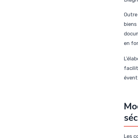
Outre
biens
docum
en fo
L’élab
facil
évent
Mod
séc
Les co