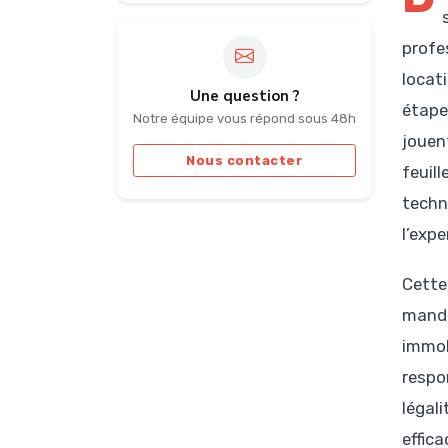
profe
locat
Une question ?
étape
Notre équipe vous répond sous 48h
jouen
Nous contacter
feuil
techn
l’expe
Cette
manda
immob
respon
légal
effica