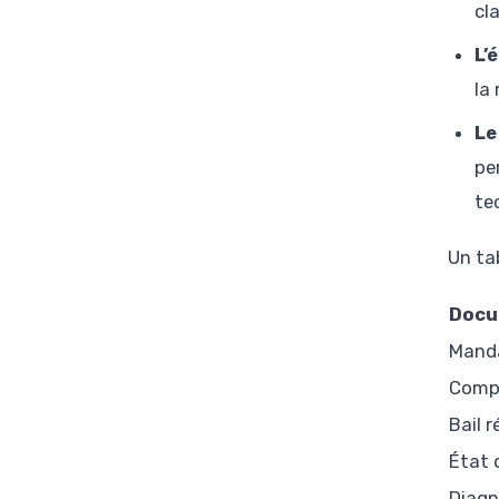
cl
L’
la 
Le
pe
te
Un ta
Docu
Manda
Compr
Bail r
État 
Diagn