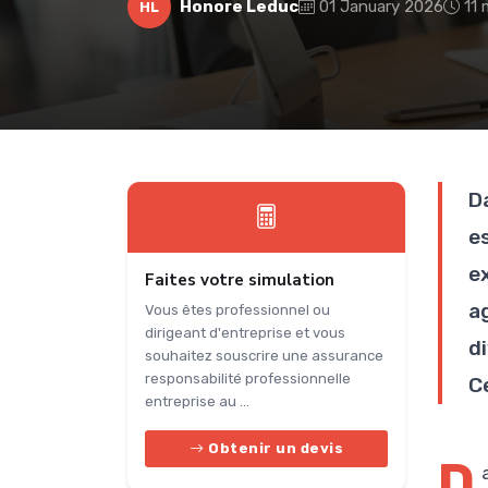
Honore Leduc
01 January 2026
11 
HL
D
es
ex
Faites votre simulation
a
Vous êtes professionnel ou
dirigeant d'entreprise et vous
d
souhaitez souscrire une assurance
responsabilité professionnelle
C
entreprise au ...
Obtenir un devis
D