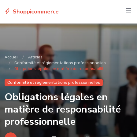
Shoppicommerce
Accueil
Articles
Conformité et réglementations professionnelles
Obligations légales en matière de responsabilit...
Conformité et réglementations professionnelles
Obligations légales en
matière de responsabilité
professionnelle