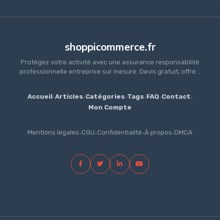
shoppicommerce.fr
Protégez votre activité avec une assurance responsabilité
professionnelle entreprise sur mesure. Devis gratuit, offre...
Accueil
·
Articles
·
Catégories
·
Tags
·
FAQ
·
Contact
·
Mon Compte
Mentions légales
·
CGU
·
Confidentialité
·
À propos
·
DMCA