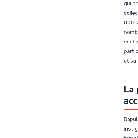
qui p
collec
000 s
nombr
conte
partic
et sa
La 
acc
Depui
instig