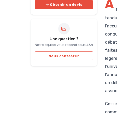
A
Obtenir un devis
tendu
l’accu
conqu
Une question ?
débat
Notre équipe vous répond sous 48h
faite
Nous contacter
légèr
l’univ
l’ann
un dé
assoc
Cette
comme