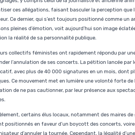
gnages, y compris celui de la journaliste et ancienne anim
iser ces allégations, faisant basculer la perception que le
eur. Ce dernier, qui s’est toujours positionné comme un a
ons pleines d’émotion, voit aujourd’hui son image éclaté
on la réalité de sa personnalité publique.
eurs collectifs féministes ont rapidement répondu par u
der l’annulation de ses concerts. La pétition lancée par 
ficatif, avec plus de 40 000 signatures en un mois, dont 
ques. Ce mouvement met en lumière une volonté forte de l
ation de ne pas cautionner, par leur présence aux spectac
es.
lèlement, certains élus locaux, notamment des maires de g
nt positionnés en faveur d’un boycott des concerts, voir
nisateur d’annuler la tournée. Cependant, la légalité d’un