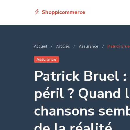
Shoppicommerce
Accueil
Articles
Assurance
Patrick Bruel
Assurance
Patrick Bruel 
péril ? Quand 
chansons semb
de la réalité…