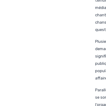
témoi
médiat
chant
chans
questi
Plusi
deman
signi
publi
popul
affair
Paral
se so
l’orga