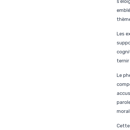
s’éloi
emblé
thème
Les e
suppo
cogni
ternir
Le ph
compo
accus
parol
morale
Cette