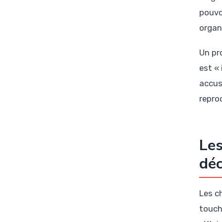
pouvo
organ
Un pr
est «
accus
repro
Les
dé
Les c
touch