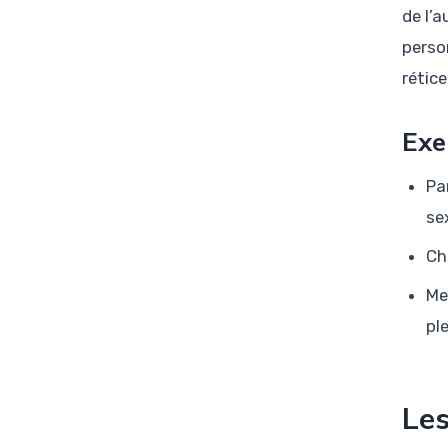
de l’
perso
rétice
Exe
Pa
se
Ch
Me
pl
Les