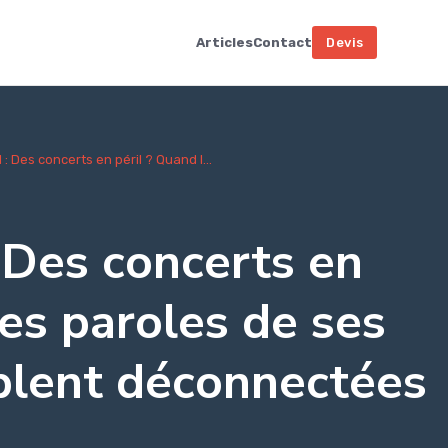
Articles
Contact
Devis
 : Des concerts en péril ? Quand l...
: Des concerts en
les paroles de ses
lent déconnectées