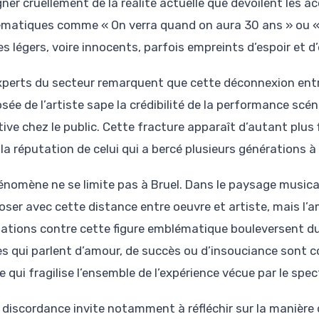
gner cruellement de la réalité actuelle que dévoilent les a
matiques comme « On verra quand on aura 30 ans » ou «
s légers, voire innocents, parfois empreints d’espoir et d
xperts du secteur remarquent que cette déconnexion entre 
sée de l’artiste sape la crédibilité de la performance sc
tive chez le public. Cette fracture apparaît d’autant pl
 la réputation de celui qui a bercé plusieurs générations 
énomène ne se limite pas à Bruel. Dans le paysage musical
ser avec cette distance entre oeuvre et artiste, mais l’am
ations contre cette figure emblématique bouleversent dur
es qui parlent d’amour, de succès ou d’insouciance sont co
 qui fragilise l’ensemble de l’expérience vécue par le spec
 discordance invite notamment à réfléchir sur la manière d