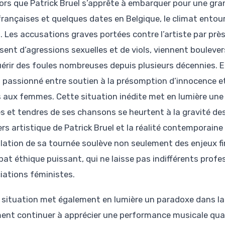
lors que Patrick Bruel s’apprête à embarquer pour une gran
françaises et quelques dates en Belgique, le climat entou
. Les accusations graves portées contre l’artiste par prè
sent d’agressions sexuelles et de viols, viennent boulevers
érir des foules nombreuses depuis plusieurs décennies. E
 passionné entre soutien à la présomption d’innocence et
s aux femmes. Cette situation inédite met en lumière une 
es et tendres de ses chansons se heurtent à la gravité de
ers artistique de Patrick Bruel et la réalité contemporaine
ulation de sa tournée soulève non seulement des enjeux f
bat éthique puissant, qui ne laisse pas indifférents profe
iations féministes.
 situation met également en lumière un paradoxe dans la re
nt continuer à apprécier une performance musicale quand