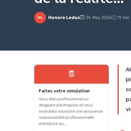
Honore Leduc
26 May 2026
11 min
HL
A
p
c
Faites votre simulation
p
Vous êtes professionnel ou
dirigeant d'entreprise et vous
v
souhaitez souscrire une assurance
responsabilité professionnelle
entreprise au ...