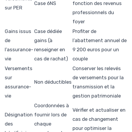
Case 6NS
fonction des revenus
sur PER
professionnels du
foyer
Gains issus
Case dédiée
Profiter de
de
gains (à
l’abattement annuel de
l’assurance-
renseigner en
9 200 euros pour un
vie
cas de rachat)
couple
Versements
Conserver les relevés
sur
de versements pour la
Non déductibles
assurance-
transmission et la
vie
gestion patrimoniale
Coordonnées à
Vérifier et actualiser en
Désignation
fournir lors de
cas de changement
des
chaque
pour optimiser la