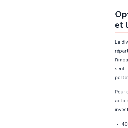
Opt
et 
La div
répar
l’imp
seul 
portef
Pour d
action
invest
40