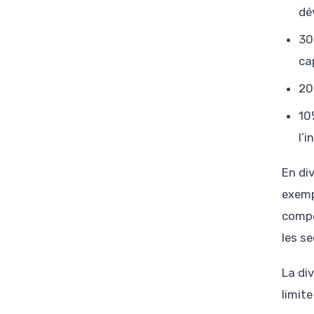
dé
30
ca
20
10
l’
En div
exemp
compe
les s
La di
limit