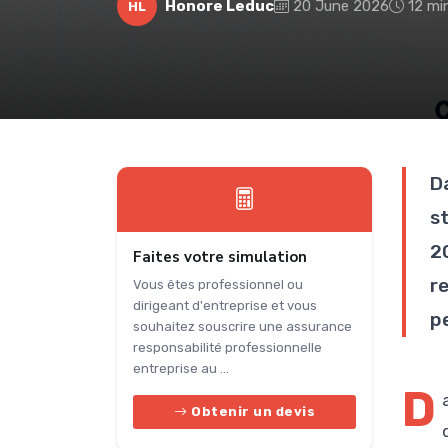
Honore Leduc
20 June 2026
12 mi
HL
D
s
20
Faites votre simulation
r
Vous êtes professionnel ou
dirigeant d'entreprise et vous
p
souhaitez souscrire une assurance
responsabilité professionnelle
entreprise au ...
D
Obtenir un devis