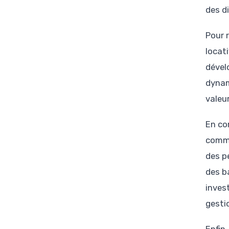
des d
Pour 
locati
dével
dynam
valeu
En com
comme
des p
des b
inves
gesti