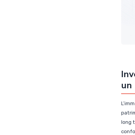
Inv
un 
L’imm
patri
long 
confo