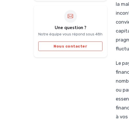
la ma
incon
convi
Une question ?
capit
Notre équipe vous répond sous 48h
pragm
Nous contacter
fluct
Le pa
finan
nombr
ou pa
essen
finan
à vos