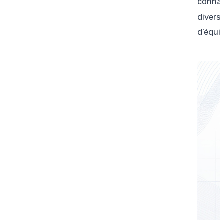
conna
diver
d’équ