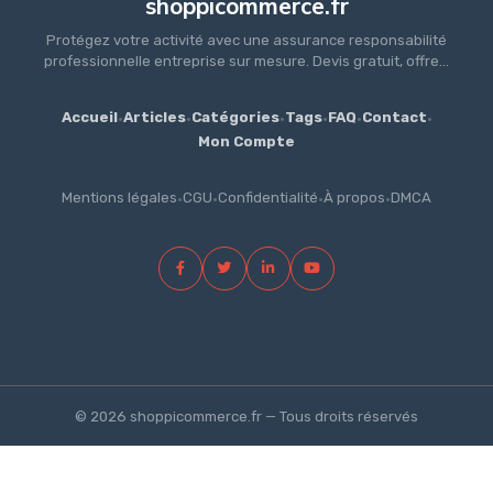
shoppicommerce.fr
Protégez votre activité avec une assurance responsabilité
professionnelle entreprise sur mesure. Devis gratuit, offre...
Accueil
·
Articles
·
Catégories
·
Tags
·
FAQ
·
Contact
·
Mon Compte
Mentions légales
·
CGU
·
Confidentialité
·
À propos
·
DMCA
© 2026 shoppicommerce.fr — Tous droits réservés