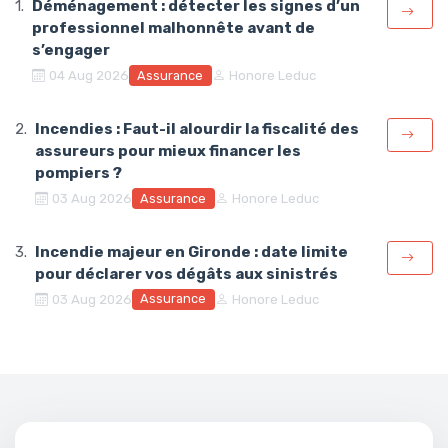
Déménagement : détecter les signes d’un
professionnel malhonnête avant de
s’engager
Assurance
04 Aug 2026
Honore Leduc
Incendies : Faut-il alourdir la fiscalité des
assureurs pour mieux financer les
pompiers ?
Assurance
03 Aug 2026
Honore Leduc
Incendie majeur en Gironde : date limite
pour déclarer vos dégâts aux sinistrés
Assurance
03 Aug 2026
Honore Leduc