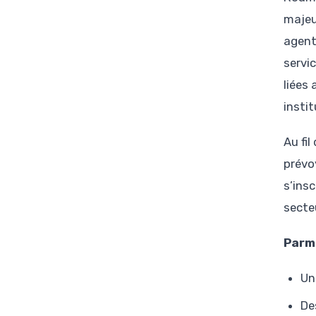
majeu
agent
servi
liées
insti
Au fi
prévo
s’ins
secte
Parmi
Un
De