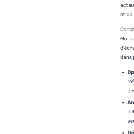
acteu
et de
Concr
Mutue
d’éch
dans 
Op
ré
de
Am
dé
se
Dé