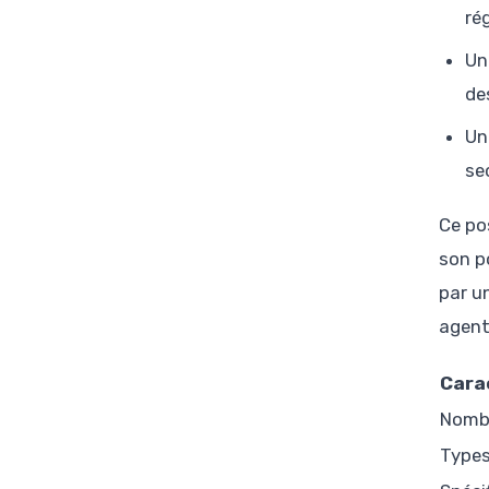
ré
Un
de
Un
se
Ce po
son p
par u
agent
Cara
Nombr
Types