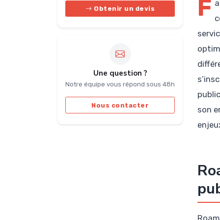
F
a
Obtenir un devis
c
servi
optim
différ
Une question ?
s’ins
Notre équipe vous répond sous 48h
publi
Nous contacter
son e
enjeu
Roa
pub
Roam,