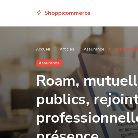
Shoppicommerce
Accueil
Articles
Assurance
Roam, mutuel
Assurance
Roam, mutuell
publics, rejoin
professionnell
présence