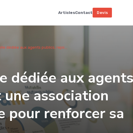
Articles
Contact
Devis
le dédiée aux agents publics, rejoi...
e dédiée aux agent
t une association
e pour renforcer sa