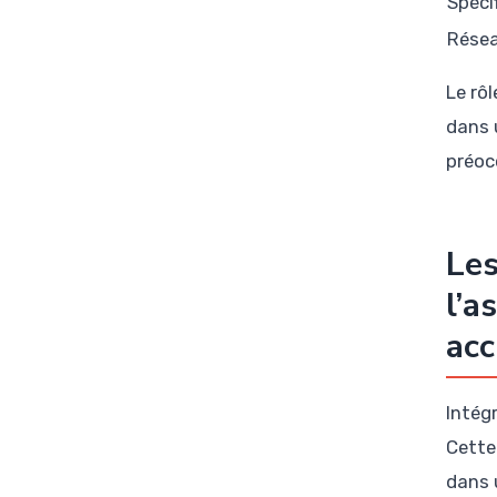
Spécif
Résea
Le rô
dans 
préoc
Les
l’a
acc
Intég
Cette 
dans 