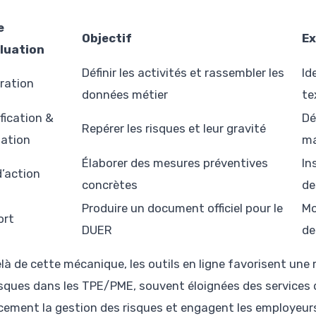
e
Objectif
Ex
luation
Définir les activités et rassembler les
Id
ration
données métier
te
ification &
Dé
Repérer les risques et leur gravité
ation
ma
Élaborer des mesures préventives
In
d’action
concrètes
de
Produire un document officiel pour le
Mo
ort
DUER
de
là de cette mécanique, les outils en ligne favorisent une m
isques dans les TPE/PME, souvent éloignées des services d
acement la gestion des risques et engagent les employeu