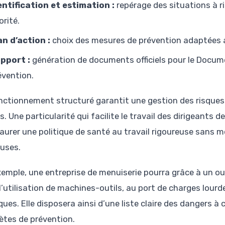
entification et estimation :
repérage des situations à r
orité.
an d’action :
choix des mesures de prévention adaptées afi
pport :
génération de documents officiels pour le Docume
évention.
nctionnement structuré garantit une gestion des risque
s. Une particularité qui facilite le travail des dirigeants
taurer une politique de santé au travail rigoureuse sans 
uses.
emple, une entreprise de menuiserie pourra grâce à un outil
 l’utilisation de machines-outils, au port de charges lour
ques. Elle disposera ainsi d’une liste claire des dangers
ètes de prévention.