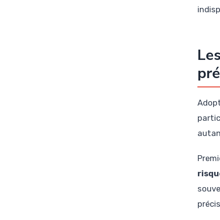
indisp
Les
pré
Adopt
parti
autant
Premi
risqu
souve
précis