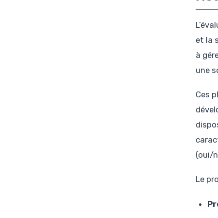
L’éva
et la
à gér
une s
Ces p
dével
dispos
carac
(oui/n
Le pr
Pr