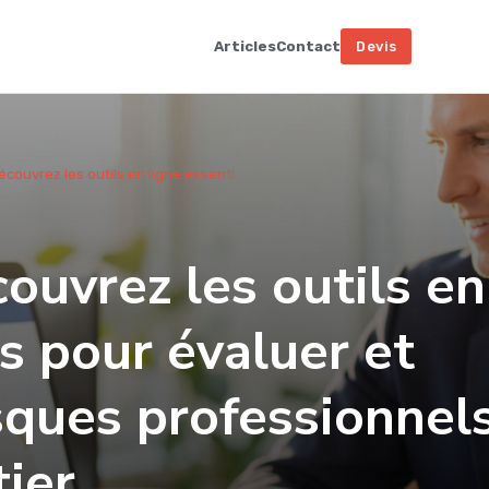
Articles
Contact
Devis
couvrez les outils en ligne essenti...
uvrez les outils en
ls pour évaluer et
isques professionnel
ier