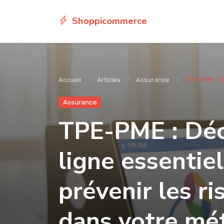
Shoppicommerce
Accueil
Articles
Assurance
TPE-PME : Dé
Assurance
TPE-PME : Déco
ligne essentie
prévenir les r
dans votre mét