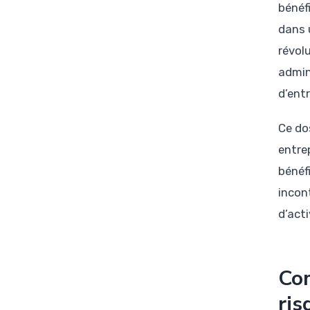
bénéf
dans 
révol
admin
d’entr
Ce dos
entre
bénéf
incon
d’acti
Com
ris