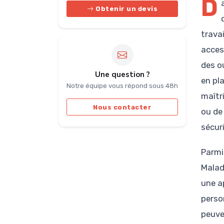
D
Obtenir un devis
trava
acces
des o
Une question ?
en pl
Notre équipe vous répond sous 48h
maîtri
Nous contacter
ou de 
sécuri
Parmi 
Malad
une ap
perso
peuve