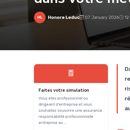
Honore Leduc
07 January 2026
12
HL
D
r
ri
Faites votre simulation
r
Vous êtes professionnel ou
dirigeant d'entreprise et vous
a
souhaitez souscrire une assurance
responsabilité professionnelle
entreprise au ...