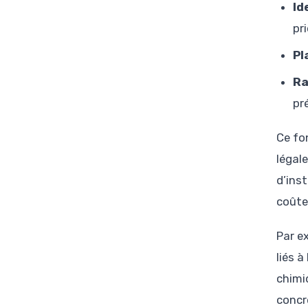
Id
pri
Pl
Ra
pr
Ce fo
légale
d’ins
coûte
Par ex
liés à
chimi
concr