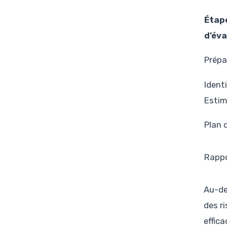
Étap
d’éva
Prépa
Ident
Estim
Plan 
Rapp
Au-de
des r
effic